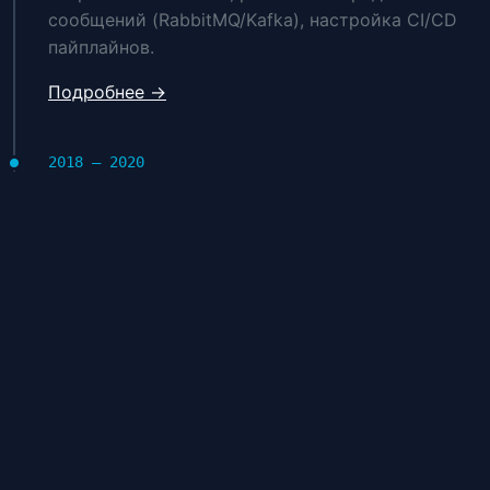
сообщений (RabbitMQ/Kafka), настройка CI/CD
пайплайнов.
Подробнее →
2018 — 2020
Senior PHP/Golang Developer
Маркетплейс Wellmax.eu
Поддержка legacy кода, написание скриптов
автоматизации, работа с базами данных.
Подробнее →